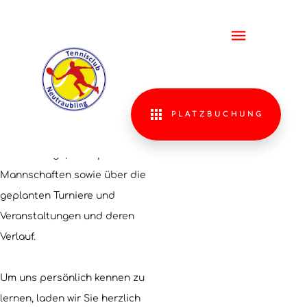
Neutraubling
Willkommen!
Willkommen
WIR FREUEN UNS ÜBER
IHREN BESUCH
Auf diesen Seiten informieren
wir Sie über unseren
PLATZBUCHUNG
Tennisverein mit seiner
Tennisanlage, den spielenden
Mannschaften sowie über die
geplanten Turniere und
Veranstaltungen und deren
Verlauf.
Um uns persönlich kennen zu
lernen, laden wir Sie herzlich