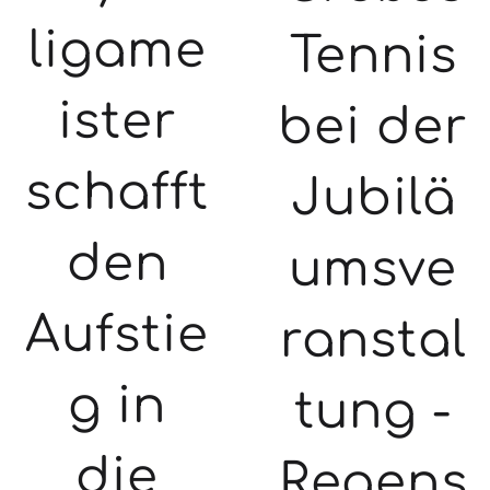
ligame
Tennis
ister
bei der
schafft
Jubilä
den
umsve
Aufstie
ranstal
g in
tung -
die
Regens