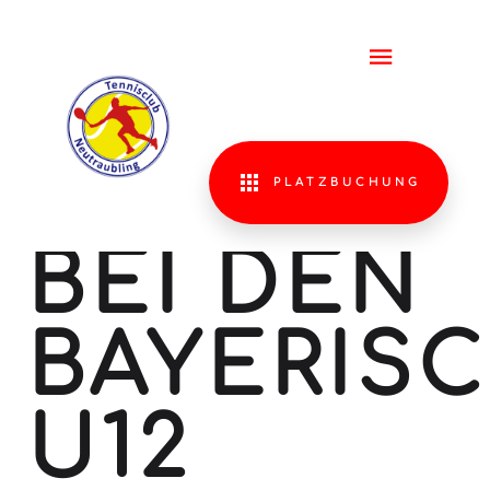
3. PLATZ
FÜR LIA
KIMMERL
PLATZBUCHUNG
BEI DEN
BAYERIS
U12