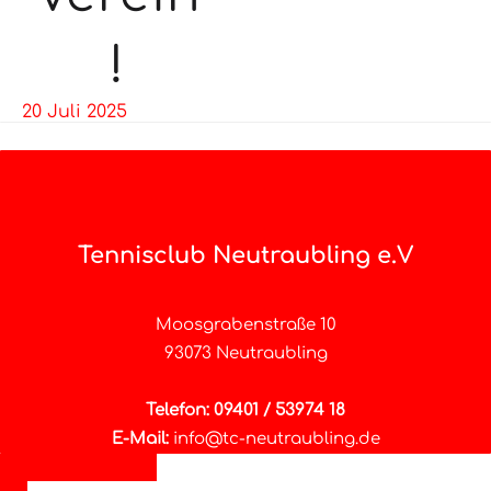
!
20 Juli 2025
Tennisclub Neutraubling e.V
Moosgrabenstraße 10
93073 Neutraubling
Telefon: 09401 / 53974 18
E-Mail:
info@tc-neutraubling.de