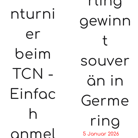
rling
nturni
gewinn
er
t
beim
souver
TCN -
än in
Einfac
Germe
h
ring
anmel
5 Januar 2026