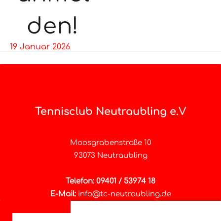
den!
19 Januar 2026
Tennisclub Neutraubling e.V
Moosgrabenstraße 10
93073 Neutraubling
Telefon: 09401 / 53974 18
E-Mail:
info@tc-neutraubling.de