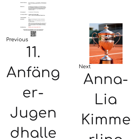
Previous
11.
Next
Anfäng
Anna-
er-
Lia
Jugen
Kimme
dhalle