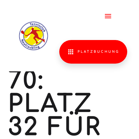
DTB -
SENIORE
HERREN
PLATZBUCHUNG
70:
PLATZ
32 FÜR