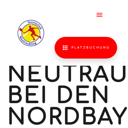
ERFOLGR
TENNISL
DES TC
PLATZBUCHUNG
NEUTRAU
BEI DEN
NORDBAY