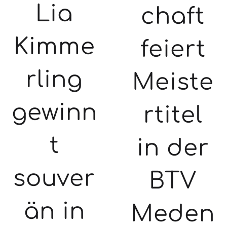
Lia
chaft
Kimme
feiert
rling
Meiste
gewinn
rtitel
t
in der
souver
BTV
än in
Meden