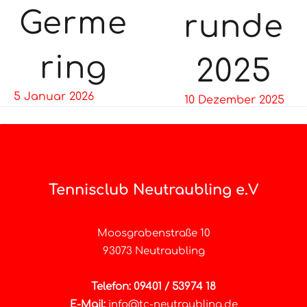
Germe
runde
ring
2025
5 Januar 2026
10 Dezember 2025
Tennisclub Neutraubling e.V
Moosgrabenstraße 10
93073 Neutraubling
Telefon: 09401 / 53974 18
E-Mail:
info@tc-neutraubling.de