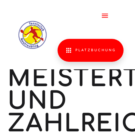
ERFOLGR
TENNISJ
MIT
PLATZBUCHUNG
MEISTERT
UND
ZAHLREI