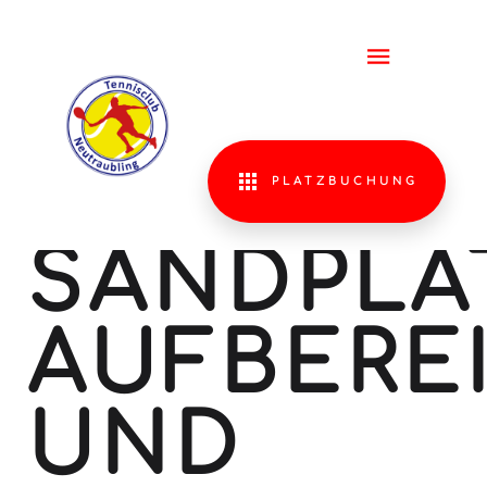
FRÜHJAH
FÜR
TENNIS
PLATZBUCHUNG
SANDPLÄ
AUFBERE
UND