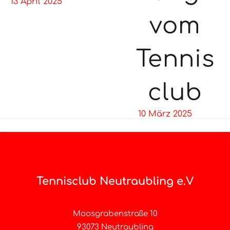
13 April 2025
vom
Tennis
club
10 März 2025
Tennisclub Neutraubling e.V
Moosgrabenstraße 10
93073 Neutraubling