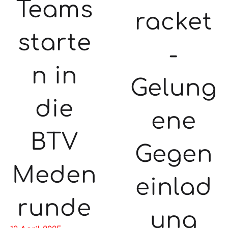
Teams
racket
starte
-
n in
Gelung
die
ene
BTV
Gegen
Meden
einlad
runde
ung