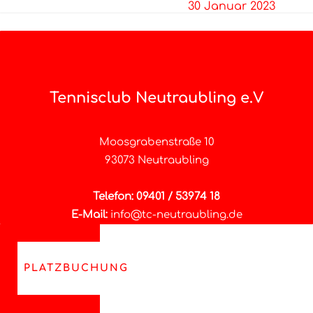
30 Januar 2023
Tennisclub Neutraubling e.V
Moosgrabenstraße 10
93073 Neutraubling
Telefon: 09401 / 53974 18
E-Mail:
info@tc-neutraubling.de
PLATZBUCHUNG