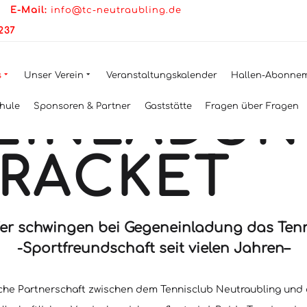
LFER
|
E-Mail:
info@tc-neutraubling.de
2237
GEN BEI
s
Unser Verein
Veranstaltungskalender
Hallen-Abonne
EINLADUN
hule
Sponsoren & Partner
Gaststätte
Fragen über Fragen
SRACKET
fer schwingen bei Gegeneinladung das Tenn
-Sportfreundschaft seit vielen Jahren–
ftliche Partnerschaft zwischen dem Tennisclub Neutraubling un