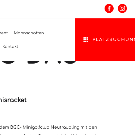
ment
Mannschaften
PLATZBUCHUN
G DAS
Kontakt
isracket
d dem BGC- Minigolfclub Neutraubling mit den