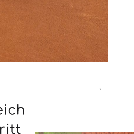
eich
ritt