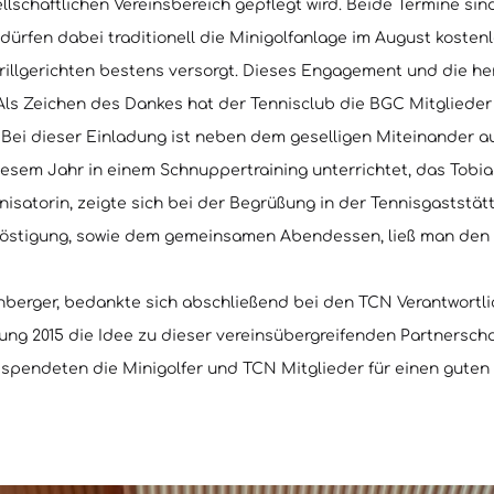
llschaftlichen Vereinsbereich gepflegt wird. Beide Termine si
 dürfen dabei traditionell die Minigolfanlage im August kost
 Grillgerichten bestens versorgt. Dieses Engagement und die 
Als Zeichen des Dankes hat der Tennisclub die BGC Mitgliede
Bei dieser Einladung ist neben dem geselligen Miteinander au
esem Jahr in einem Schnuppertraining unterrichtet, das Tobias
satorin, zeigte sich bei der Begrüßung in der Tennisgaststät
köstigung, sowie dem gemeinsamen Abendessen, ließ man den
nberger, bedankte sich abschließend bei den TCN Verantwortlic
ung 2015 die Idee zu dieser vereinsübergreifenden Partnersch
spendeten die Minigolfer und TCN Mitglieder für einen guten