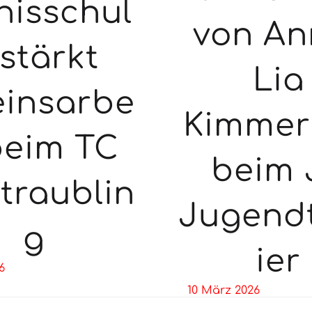
nisschul
von An
 stärkt
Lia
einsarbe
Kimmer
beim TC
beim 
traublin
Jugend
g
ier
6
10 März 2026