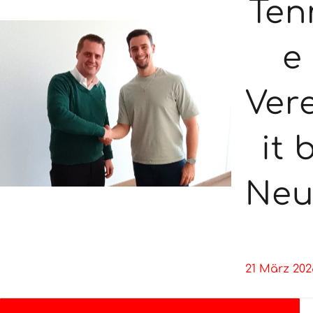
Ten
e
Ver
it 
Neu
21 März 202