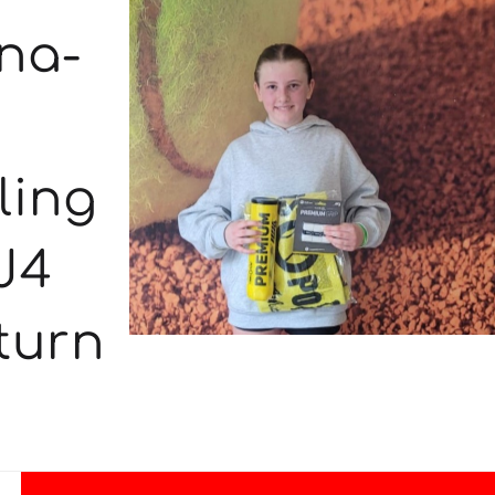
na-
ling
J4
turn