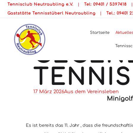
MINIGO
Tennisclub Neutraubling e.V.
|
Tel: 09401 / 5397418
Gaststätte Tennisstüberl Neutraubling
|
Tel.: 09401 
SCHWIN
Startseite
Aktuelle
GEGEN
Tennissc
TENNI
17 März 2026
Aus dem Vereinsleben
Minigol
Es ist bereits das 11. Jahr , dass die freundscha