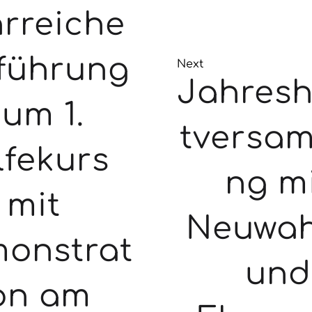
rreiche
führung
Next
Jahres
zum 1.
tversa
lfekurs
ng m
mit
Neuwah
onstrat
und
on am