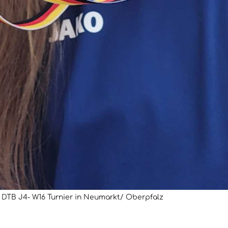
 DTB J4- W16 Turnier in Neumarkt/ Oberpfalz