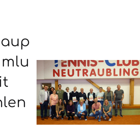
haup
mmlu
it
len