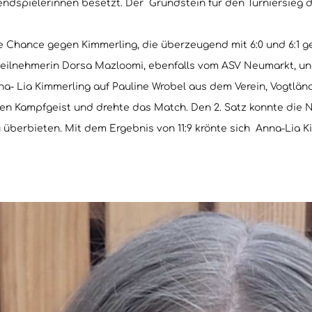
ndspielerinnen besetzt. Der Grundstein für den Turniersieg d
e Chance gegen Kimmerling, die überzeugend mit 6:0 und 6:1 g
rteilnehmerin Dorsa Mazloomi, ebenfalls vom ASV Neumarkt, und
Anna- Lia Kimmerling auf Pauline Wrobel aus dem Verein, Vogtl
hren Kampfgeist und drehte das Match. Den 2. Satz konnte die N
überbieten. Mit dem Ergebnis von 11:9 krönte sich Anna-Lia 