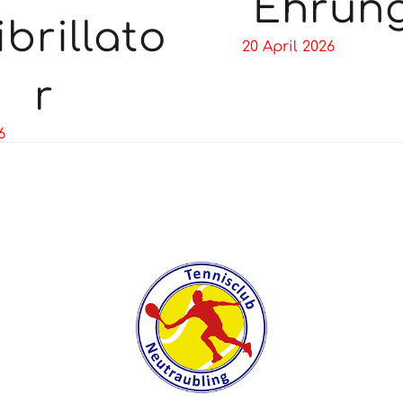
Ehrun
ibrillato
20 April 2026
r
6