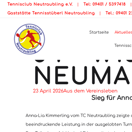
SIEG F
Tennisclub Neutraubling e.V.
|
Tel: 09401 / 5397418
Gaststätte Tennisstüberl Neutraubling
|
Tel.: 09401 
KIMMER
Startseite
Aktuelle
J4 - W1
Tennissc
NEUMA
23 April 2026
Aus dem Vereinsleben
Sieg für Ann
Anna-Lia Kimmerling vom TC Neutraubling zeigte au
beeindruckende Leistung in der ausgelobten Turn