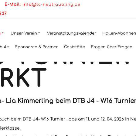
ÜR ANNA- 
|
E-Mail:
info@tc-neutraubling.de
2237
LING BEI
s
Unser Verein
Veranstaltungskalender
Hallen-Abonne
6 TURNIER
hule
Sponsoren & Partner
Gaststätte
Fragen über Fragen
RKT
a- Lia Kimmerling beim DTB J4 - W16 Turnie
ch beim DTB J4- W16 Turnier , das am 11. und 12. 04. 2026 in 
ierklasse.