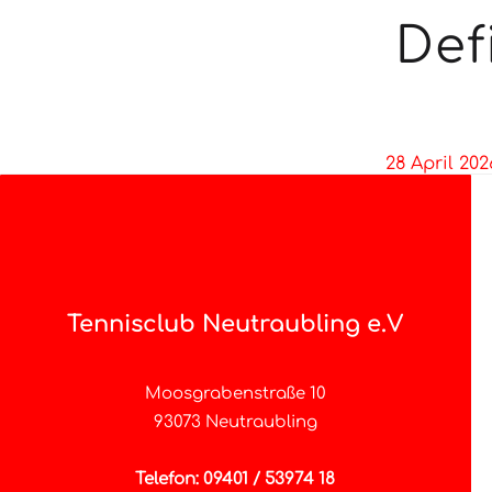
Def
28 April 202
Tennisclub Neutraubling e.V
Moosgrabenstraße 10
93073 Neutraubling
Telefon: 09401 / 53974 18