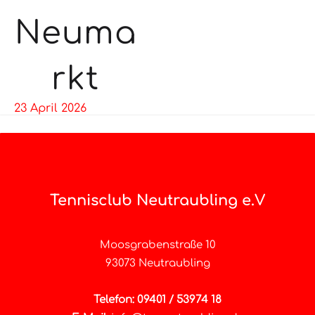
Neuma
rkt
23 April 2026
Tennisclub Neutraubling e.V
Moosgrabenstraße 10
93073 Neutraubling
Telefon: 09401 / 53974 18