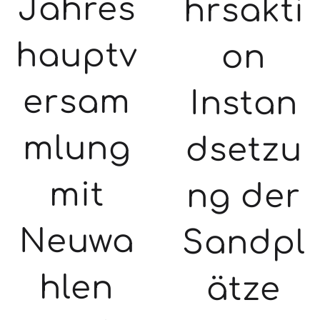
Jahres
hrsakti
hauptv
on
ersam
Instan
mlung
dsetzu
mit
ng der
Neuwa
Sandpl
hlen
ätze