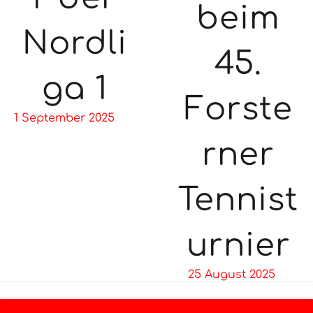
beim
Nordli
45.
ga 1
Forste
1 September 2025
rner
Tennist
urnier
25 August 2025