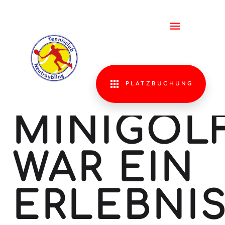
TCN
FAMILIE
MIT
PLATZBUCHUNG
MINIGOL
WAR EIN
ERLEBNI