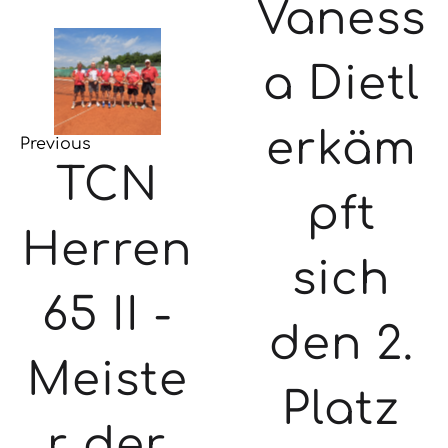
Vaness
a Dietl
erkäm
Previous
TCN
pft
Herren
sich
65 II -
den 2.
Meiste
Platz
r der