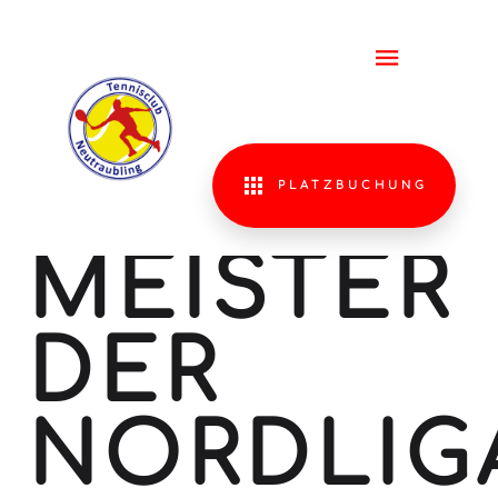
TCN
HERREN
65 II -
PLATZBUCHUNG
MEISTER
DER
NORDLIG