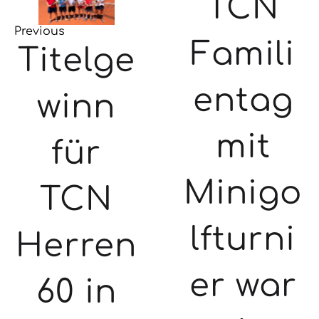
TCN
Previous
Famili
Titelge
entag
winn
mit
für
Minigo
TCN
lfturni
Herren
er war
60 in