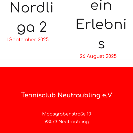
ein
Nordli
Erlebni
ga 2
s
1 September 2025
26 August 2025
Tennisclub Neutraubling e.V
Moosgrabenstraße 10
93073 Neutraubling