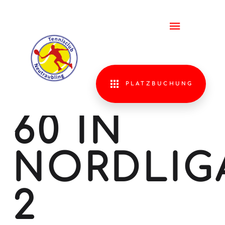
TITELGE
FÜR TCN
HERREN
PLATZBUCHUNG
60 IN
NORDLIG
2