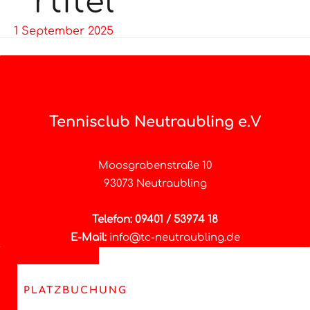
rtitel
1 September 2025
Tennisclub Neutraubling e.V
Moosgrabenstraße 10
93073 Neutraubling
Telefon: 09401 / 53974 18
E-Mail:
info@tc-neutraubling.de
PLATZBUCHUNG