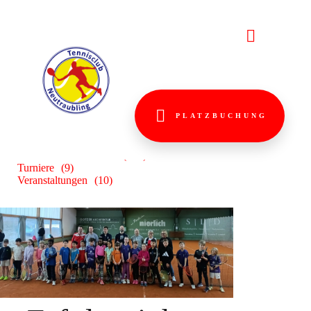
AUS DEM
VEREINS
Aktuelles
(179)
PLATZBUCHUNG
Aus dem Vereinsleben
(129)
Turniere
(9)
Veranstaltungen
(10)