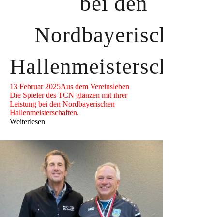
bei den
Nordbayerischen
Hallenmeisterschafte
13 Februar 2025
Aus dem Vereinsleben
Die Spieler des TCN glänzen mit ihrer
Leistung bei den Nordbayerischen
Hallenmeisterschaften.
Weiterlesen